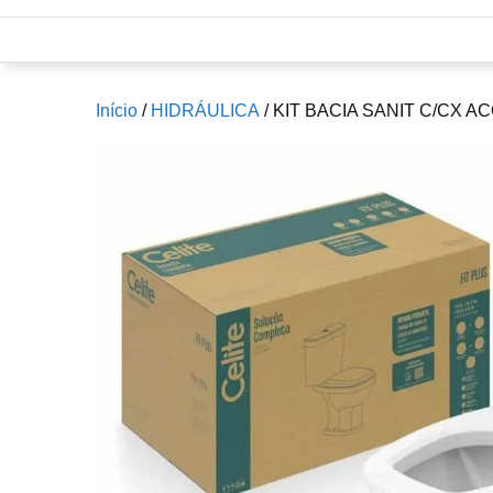
Início
/
HIDRÁULICA
/ KIT BACIA SANIT C/CX A