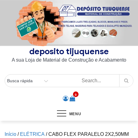
Skip
to
content
deposito tijuquense
A sua Loja de Material de Construção e Acabamento
0
MENU
Início
/
ELÉTRICA
/ CABO FLEX PARALELO 2X2,50MM